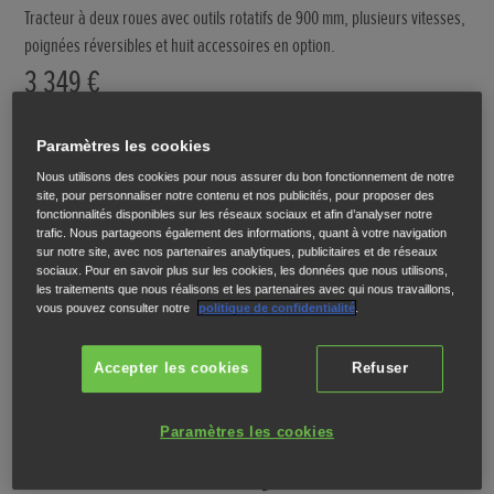
Tracteur à deux roues avec outils rotatifs de 900 mm, plusieurs vitesses,
poignées réversibles et huit accessoires en option.
3 349 €
TROUVEZ UN DISTRIBUTEUR
Paramètres les cookies
Nous utilisons des cookies pour nous assurer du bon fonctionnement de notre
TÉLÉCHARGER UNE BROCHURE
site, pour personnaliser notre contenu et nos publicités, pour proposer des
fonctionnalités disponibles sur les réseaux sociaux et afin d’analyser notre
trafic. Nous partageons également des informations, quant à votre navigation
sur notre site, avec nos partenaires analytiques, publicitaires et de réseaux
sociaux. Pour en savoir plus sur les cookies, les données que nous utilisons,
les traitements que nous réalisons et les partenaires avec qui nous travaillons,
vous pouvez consulter notre
politique de confidentialité
.
Accepter les cookies
Refuser
Paramètres les cookies