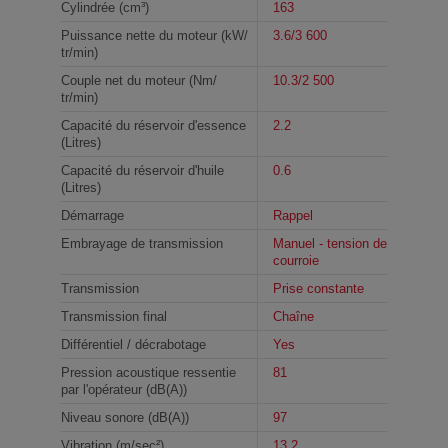
Cylindrée (cm³)
163
Puissance nette du moteur (kW/
3.6/3 600
tr/min)
Couple net du moteur (Nm/
10.3/2 500
tr/min)
Capacité du réservoir d'essence
2.2
(Litres)
Capacité du réservoir d'huile
0.6
(Litres)
Démarrage
Rappel
Embrayage de transmission
Manuel - tension de
courroie
Transmission
Prise constante
Transmission final
Chaîne
Différentiel / décrabotage
Yes
Pression acoustique ressentie
81
par l'opérateur (dB(A))
Niveau sonore (dB(A))
97
Vibration (m/sec²)
13.2