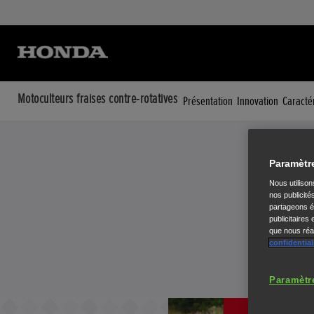
Motoculteurs fraises contre-rotatives
Présentation
Innovation
Caracté
Paramètr
Nous utiliso
nos publicité
partageons ég
publicitaires
que nous réal
confidential
Paramètr