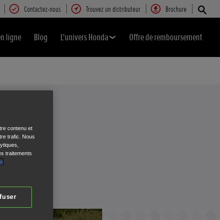
Contactez-nous
Trouvez un distributeur
Brochure
en ligne
Blog
L'univers Honda
Offre de remboursement
tre contenu et
re trafic. Nous
ytiques,
es traitements
de
fuser