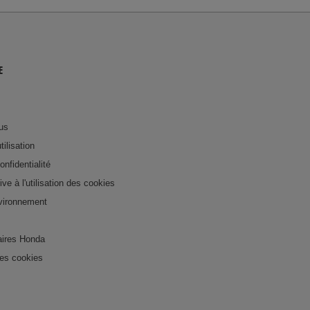
E
us
tilisation
onfidentialité
tive à l'utilisation des cookies
nvironnement
ires Honda
es cookies