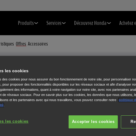
Produits
Services
Découvrez Honda
Achetez 
ristiques
Offres
Accessoires
es les cookies
Motoculteurs fraises contre-rotatives
Offres
LA TRANQUILLITÉ GARANTIE POUR 5
ns des cookies pour nous assurer du bon fonctionnement de notre site, pour personnaliser no
s, pour proposer des fonctionnalités disponibles sur les réseaux sociaux et afin d’analyser not
alement des informations, quant à votre navigation sur notre site, avec nos partenaires anal
ANS
 et de réseaux sociaux. Pour en savoir plus sur les cookies, les données que nous utilisons, l
isons et les partenaires avec qui nous travaillons, vous pouvez consulter notre
politique 
ité
.
es les cookies
Accepter les cookies
Re