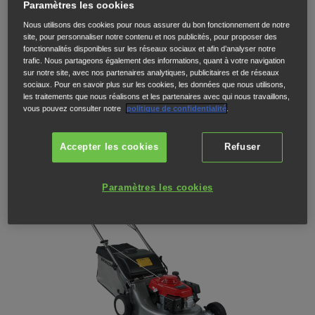
HRD 536K HXE
Paramètres les cookies
Nous utilisons des cookies pour nous assurer du bon fonctionnement de notre
site, pour personnaliser notre contenu et nos publicités, pour proposer des
Tondeuse à transmission hydrostatique et avec Roto-stop
fonctionnalités disponibles sur les réseaux sociaux et afin d’analyser notre
2 139 €
trafic. Nous partageons également des informations, quant à votre navigation
ACHETEZ EN LIGNE
sur notre site, avec nos partenaires analytiques, publicitaires et de réseaux
sociaux. Pour en savoir plus sur les cookies, les données que nous utilisons,
les traitements que nous réalisons et les partenaires avec qui nous travaillons,
TROUVEZ UN DISTRIBUTEUR
vous pouvez consulter notre
politique de confidentialité
.
TÉLÉCHARGER UNE BROCHURE
Accepter les cookies
Refuser
Paramètres les cookies