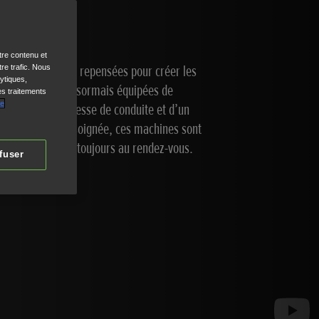
tre contenu et
s Honda ont été repensées pour créer les
re trafic. Nous
ytiques,
plus agréables. Désormais équipées de
es traitements
de
sont d’une souplesse de conduite et d’un
ant une finition soignée, ces machines sont
ir de tondre soit toujours au rendez-vous.
fuser