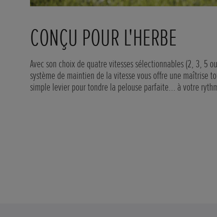
AVANCÉES ET AMÉLIORÉES
Trois
Les nouveaux moteurs V-Twin sont robustes, fiables, ultra-ef
longue durée de vie. Les quatre tondeuses plus petites sont
iveau
professionnel GVC530 de 16 cv, tandis que les deux plus gr
équipés du GXV690 de 22 cv. Les deux moteurs sont conform