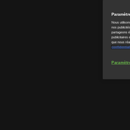
Paramètr
Nous utiliso
nos publicité
partageons ég
publicitaires
que nous réal
confidential
Paramètr