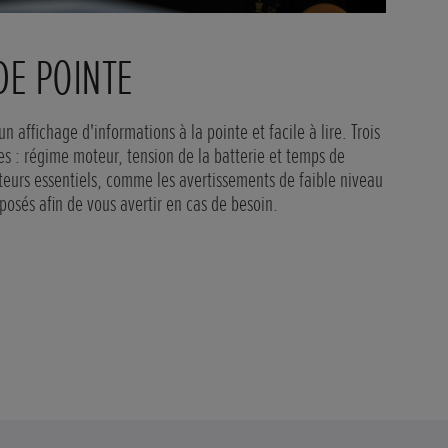
SOPHISTIQUÉES
es, ces nouvelles Honda présentent une nouvelle face avant
ptés, soulignés par un superbe éclairage diurne en ligne.