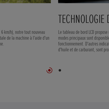
REPENSÉES ET 
ficaces et conçus pour une plus
Également robustes et résistant
 alimentées par le moteur
qui abrite les phares à LED scul
os modèles de la gamme sont
es à la norme Euro 5.