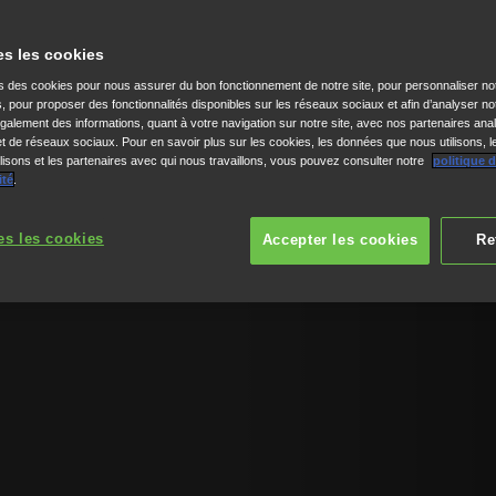
CONFORT
es les cookies
ns des cookies pour nous assurer du bon fonctionnement de notre site, pour personnaliser no
Nos tondeuses autoportée
s, pour proposer des fonctionnalités disponibles sur les réseaux sociaux et afin d’analyser not
alement des informations, quant à votre navigation sur notre site, avec nos partenaires anal
conditions de tonte les 
 et de réseaux sociaux. Pour en savoir plus sur les cookies, les données que nous utilisons, l
isons et les partenaires avec qui nous travaillons, vous pouvez consulter notre
politique 
nouveaux moteurs, elles 
ité
.
confort inégalés. Présent
conçues pour que le plais
es les cookies
Accepter les cookies
Re