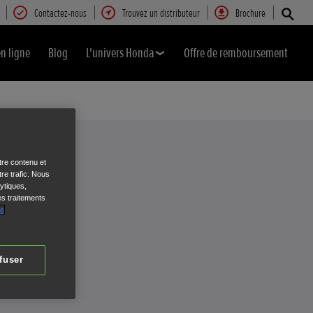
Contactez-nous
Trouvez un distributeur
Brochure
en ligne
Blog
L'univers Honda
Offre de remboursement
tre contenu et
re trafic. Nous
ytiques,
es traitements
de
fuser