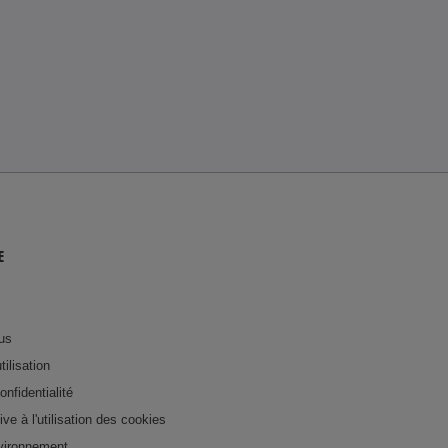
E
us
tilisation
onfidentialité
tive à l'utilisation des cookies
nvironnement