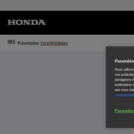
HRN
Présentation
Caractéristiques
Paramètr
Nous utiliso
nos publicité
partageons ég
publicitaires
que nous réal
confidential
Paramètr