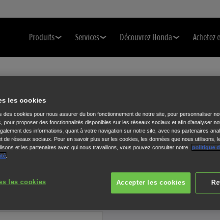
Produits
Services
Découvrez Honda
Achetez 
es les cookies
Caractéristiques
ns des cookies pour nous assurer du bon fonctionnement de notre site, pour personnaliser no
VOTRE TONDEUSE EN DÉTAIL
s, pour proposer des fonctionnalités disponibles sur les réseaux sociaux et afin d’analyser not
alement des informations, quant à votre navigation sur notre site, avec nos partenaires anal
 et de réseaux sociaux. Pour en savoir plus sur les cookies, les données que nous utilisons, l
isons et les partenaires avec qui nous travaillons, vous pouvez consulter notre
politique 
ité
.
Sélectionnez une tondeuse pour afficher ses caractéristiques.
es les cookies
Accepter les cookies
Re