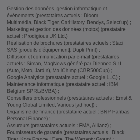
Gestion des données, gestion informatique et
événements (prestataires actuels : Bloom
Multimédia, Black Tiger, CarHistory, Bendys, Select'up) ;
Marketing et gestion des données (motos) (prestataire
actuel : Prodigious UK Ltd.)
Réalisation de brochures (prestataires actuels : Staci
SAS [produits d'équipement], Dupli Print) ;
Diffusion et communication par e-mail (prestataires
actuels : Siman, MagNews généré par Diennea S.r.l.
(Auto, Moto, Jardin), MailChimp (CBR500Cup) ;
Google Analytics (prestataire actuel : Google LLC) ;
Maintenance informatique (prestataire actuel : IBM
Belgium SPRL/BVBA) ;
Conseillers professionnels (prestataires actuels : Ernst &
Young Global Limited, Various [ad hoc]) ;
Organisme de finance (prestataire actuel : BNP Paribas
Personal Finance) ;
Assureurs (prestataires actuels : FMA, Allianz) ;
Fournisseurs de garantie (prestataires actuels : Black
Tiger, Kora France, iCare, The Warranty Group) ;