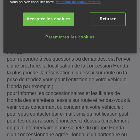
vous pouvez consulter notre
politique de confidentialité
.
pour vous fournir le contenu en ligne de Honda et des
services connexes ;
Accepter les cookies
Refuser
pour administrer les ressources du contenu en ligne de
Honda ;
Paramètres les cookies
pour nous permettre d'améliorer et d'optimiser le contenu
en ligne de Honda, ainsi que les produits et services
Honda ;
pour répondre à vos questions ou demandes, via l'envoi
d'une brochure, la localisation de la concession Honda
la plus proche, la réservation d'un essai sur route ou la
prise de rendez-vous pour l'entretien de votre véhicule
Honda par exemple ;
pour informer les concessionnaires et les filiales de
Honda des entretiens, essais sur route et rendez-vous à
venir vous concernant ou concernant votre véhicule ;
pour vous contacter par e-mail, sms ou notification push
pour les deux raisons énoncées ci-dessus (directement
ou par l'intermédiaire d'une société du groupe Honda,
d'un concessionnaire agréé Honda, d'un partenaire ou