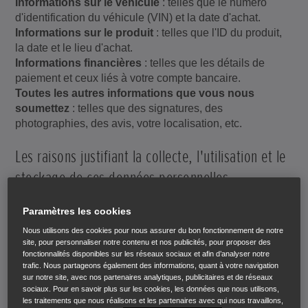
Informations sur le véhicule
: telles que le numéro
d'identification du véhicule (VIN) et la date d'achat.
Informations sur le produit
: telles que l'ID du produit,
la date et le lieu d'achat.
Informations financières
: telles que les détails de
paiement et ceux liés à votre compte bancaire.
Toutes les autres informations que vous nous
soumettez
: telles que des signatures, des
photographies, des avis, votre localisation, etc.
Les raisons justifiant la collecte, l'utilisation et le
stockage de ces données personnelles
Nous recueillons, utilisons et stockons vos données
Paramètres les cookies
personnelles pour les raisons énoncées ci-dessous.
Nous utilisons des cookies pour nous assurer du bon fonctionnement de notre
site, pour personnaliser notre contenu et nos publicités, pour proposer des
Lorsqu'elles servent les intérêts légitimes de Honda,
fonctionnalités disponibles sur les réseaux sociaux et afin d’analyser notre
répertoriés ci-après, et que nos intérêts ne sont pas
trafic. Nous partageons également des informations, quant à votre navigation
sur notre site, avec nos partenaires analytiques, publicitaires et de réseaux
outrepassés par les droits relatifs à la protection de
sociaux. Pour en savoir plus sur les cookies, les données que nous utilisons,
vos données
les traitements que nous réalisons et les partenaires avec qui nous travaillons,